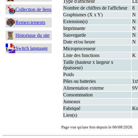
Type d'afficheur
L
Nombre de chiffres de l'afficheur
8
Collection de liens
Graphismes (X x Y)
N
Extension(s)
N
Remerciements
Imprimante
N
Sauvegarde
N
Historique du site
Date et/ou heure
N
Switch language
Microprocesseur
Liste des functions
K
Taille (hauteur x largeur x
épaisseur)
Poids
Piles ou batteries
1x
Alimentation externe
9
Consommation
Jumeaux
Fabriqué
Ko
Lien(s)
Page vue qu'une fois depuis le 06/08/2026.