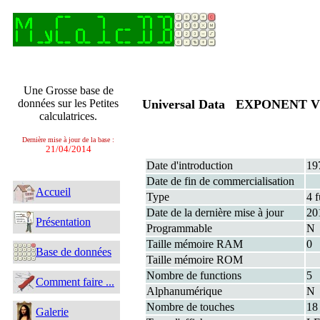
Une Grosse base de
données sur les Petites
Universal Data EXPONENT 
calculatrices.
Dernière mise à jour de la base :
21/04/2014
Date d'introduction
19
Date de fin de commercialisation
Accueil
Type
4 f
Date de la dernière mise à jour
20
Présentation
Programmable
N
Taille mémoire RAM
0
Base de données
Taille mémoire ROM
Nombre de functions
5
Comment faire ...
Alphanumérique
N
Nombre de touches
18
Galerie