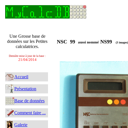
Une Grosse base de
données sur les Petites
NSC 99
NS99
aussi nommé
(3 images)
calculatrices.
Dernière mise à jour de la base :
21/04/2014
Accueil
Présentation
Base de données
Comment faire ...
Galerie