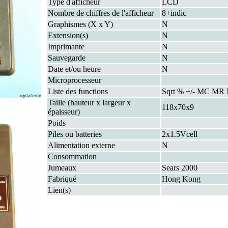
Type d'afficheur
LCD
Nombre de chiffres de l'afficheur
8+indic
Graphismes (X x Y)
N
Extension(s)
N
Imprimante
N
Sauvegarde
N
Date et/ou heure
N
Microprocesseur
Liste des functions
Sqrt % +/- MC MR
Taille (hauteur x largeur x
118x70x9
épaisseur)
Poids
Piles ou batteries
2x1.5Vcell
Alimentation externe
N
Consommation
Jumeaux
Sears 2000
Fabriqué
Hong Kong
Lien(s)