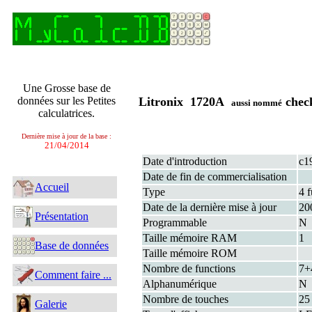
Une Grosse base de
données sur les Petites
Litronix 1720A
chec
aussi nommé
calculatrices.
Dernière mise à jour de la base :
21/04/2014
Date d'introduction
c1
Date de fin de commercialisation
Accueil
Type
4 f
Date de la dernière mise à jour
20
Présentation
Programmable
N
Taille mémoire RAM
1
Base de données
Taille mémoire ROM
Nombre de functions
7+
Comment faire ...
Alphanumérique
N
Nombre de touches
25
Galerie