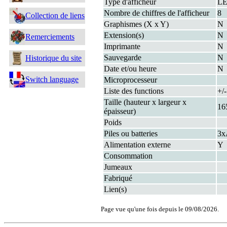
Type d'afficheur
L
Nombre de chiffres de l'afficheur
8
Collection de liens
Graphismes (X x Y)
N
Extension(s)
N
Remerciements
Imprimante
N
Sauvegarde
N
Historique du site
Date et/ou heure
N
Switch language
Microprocesseur
Liste des functions
+/
Taille (hauteur x largeur x
16
épaisseur)
Poids
Piles ou batteries
3
Alimentation externe
Y
Consommation
Jumeaux
Fabriqué
Lien(s)
Page vue qu'une fois depuis le 09/08/2026.