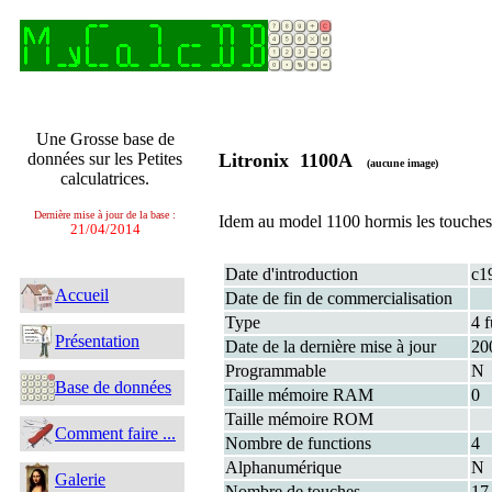
Une Grosse base de
données sur les Petites
Litronix 1100A
(aucune image)
calculatrices.
Dernière mise à jour de la base :
Idem au model 1100 hormis les touches [
21/04/2014
Date d'introduction
c1
Accueil
Date de fin de commercialisation
Type
4 f
Présentation
Date de la dernière mise à jour
20
Programmable
N
Base de données
Taille mémoire RAM
0
Taille mémoire ROM
Comment faire ...
Nombre de functions
4
Alphanumérique
N
Galerie
Nombre de touches
17