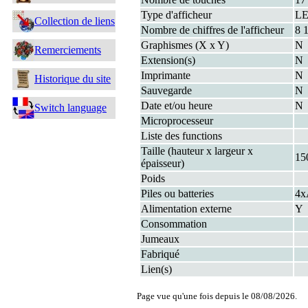
Type d'afficheur
L
Collection de liens
Nombre de chiffres de l'afficheur
8 
Graphismes (X x Y)
N
Remerciements
Extension(s)
N
Imprimante
N
Historique du site
Sauvegarde
N
Date et/ou heure
N
Switch language
Microprocesseur
Liste des functions
Taille (hauteur x largeur x
15
épaisseur)
Poids
Piles ou batteries
4
Alimentation externe
Y
Consommation
Jumeaux
Fabriqué
Lien(s)
Page vue qu'une fois depuis le 08/08/2026.