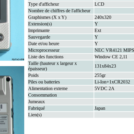
Type d'afficheur
LCD
Nombre de chiffres de l'afficheur
Graphismes (X x Y)
240x320
Extension(s)
Y
Imprimante
Ext
Sauvegarde
Y
Date et/ou heure
Y
Microprocesseur
NEC VR4121 MIPS
Liste des functions
Window CE 2,11
Taille (hauteur x largeur x
131x84x23
épaisseur)
Poids
255gr
Piles ou batteries
Li-Ion+1xCR2032
Alimentation externe
5VDC 2A
Consommation
Jumeaux
Fabriqué
Japan
Lien(s)