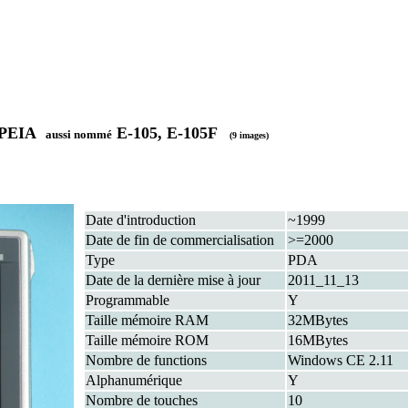
OPEIA
E-105, E-105F
aussi nommé
(9 images)
Date d'introduction
~1999
Date de fin de commercialisation
>=2000
Type
PDA
Date de la dernière mise à jour
2011_11_13
Programmable
Y
Taille mémoire RAM
32MBytes
Taille mémoire ROM
16MBytes
Nombre de functions
Windows CE 2.11
Alphanumérique
Y
Nombre de touches
10