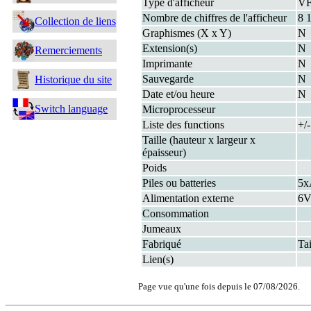
Type d'afficheur
VF
Nombre de chiffres de l'afficheur
8 
Collection de liens
Graphismes (X x Y)
N
Extension(s)
N
Remerciements
Imprimante
N
Sauvegarde
N
Historique du site
Date et/ou heure
N
Switch language
Microprocesseur
Liste des functions
+/
Taille (hauteur x largeur x
épaisseur)
Poids
Piles ou batteries
5
Alimentation externe
6
Consommation
Jumeaux
Fabriqué
Ta
Lien(s)
Page vue qu'une fois depuis le 07/08/2026.