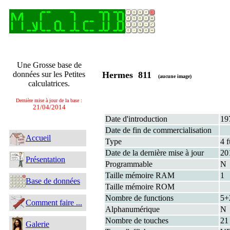
Une Grosse base de
données sur les Petites
Hermes 811
(aucune image)
calculatrices.
Dernière mise à jour de la base :
21/04/2014
Date d'introduction
19
Date de fin de commercialisation
Accueil
Type
4 f
Date de la dernière mise à jour
20
Présentation
Programmable
N
Taille mémoire RAM
1
Base de données
Taille mémoire ROM
Nombre de functions
5+
Comment faire ...
Alphanumérique
N
Nombre de touches
21
Galerie