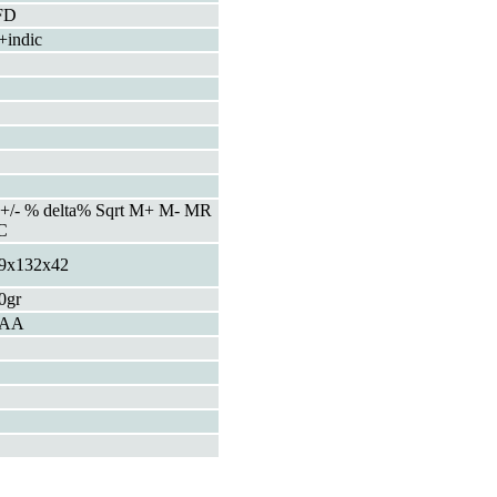
FD
+indic
 +/- % delta% Sqrt M+ M- MR
C
9x132x42
0gr
xAA