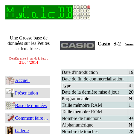
Une Grosse base de
données sur les Petites
Casio S-2
(aucun
calculatrices.
Dernière mise à jour de la base :
21/04/2014
Date d'introduction
19
Date de fin de commercialisation
Accueil
Type
4 
Date de la dernière mise à jour
20
Présentation
Programmable
N
Taille mémoire RAM
1
Base de données
Taille mémoire ROM
Comment faire ...
Nombre de functions
9
Alphanumérique
N
Galerie
Nombre de touches
28