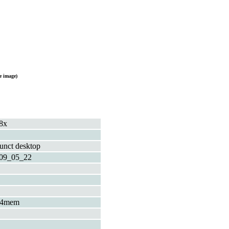
e image)
8x
funct desktop
09_05_22
+4mem