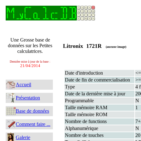
Une Grosse base de
données sur les Petites
Litronix 1721R
(aucune image)
calculatrices.
Dernière mise à jour de la base :
21/04/2014
Date d'introduction
<=
Date de fin de commercialisation
>=
Accueil
Type
4 
Date de la dernière mise à jour
20
Présentation
Programmable
N
Taille mémoire RAM
1
Base de données
Taille mémoire ROM
Nombre de functions
7
Comment faire ...
Alphanumérique
N
Nombre de touches
20
Galerie