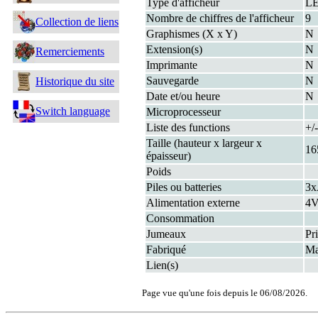
Type d'afficheur
L
Nombre de chiffres de l'afficheur
9
Collection de liens
Graphismes (X x Y)
N
Extension(s)
N
Remerciements
Imprimante
N
Sauvegarde
N
Historique du site
Date et/ou heure
N
Switch language
Microprocesseur
Liste des functions
+/
Taille (hauteur x largeur x
16
épaisseur)
Poids
Piles ou batteries
3x
Alimentation externe
4
Consommation
Jumeaux
Pr
Fabriqué
Ma
Lien(s)
Page vue qu'une fois depuis le 06/08/2026.