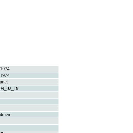
1974
1974
funct
09_02_19
+4mem