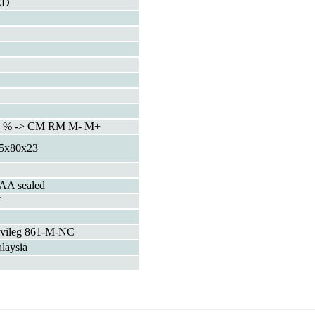
ED
- % -> CM RM M- M+
5x80x23
AA sealed
V
ivileg 861-M-NC
laysia