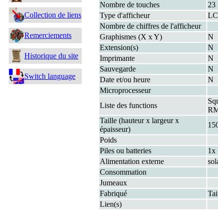
Nombre de touches
23
Collection de liens
Type d'afficheur
L
Nombre de chiffres de l'afficheur
Remerciements
Graphismes (X x Y)
N
Extension(s)
N
Historique du site
Imprimante
N
Sauvegarde
N
Switch language
Date et/ou heure
N
Microprocesseur
Sq
Liste des functions
R
Taille (hauteur x largeur x
15
épaisseur)
Poids
Piles ou batteries
1x
Alimentation externe
sol
Consommation
Jumeaux
Fabriqué
Ta
Lien(s)