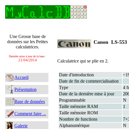
Une Grosse base de
données sur les Petites
Canon LS-55
calculatrices.
Dernière mise à jour de la base :
21/04/2014
Calculatrice qui se plie en 2.
Date d'introduction
~1
Accueil
Date de fin de commercialisation
Type
4 f
Présentation
Date de la dernière mise à jour
20
Programmable
N
Base de données
Taille mémoire RAM
1
Taille mémoire ROM
Comment faire ...
Nombre de functions
7+
Alphanumérique
N
Galerie