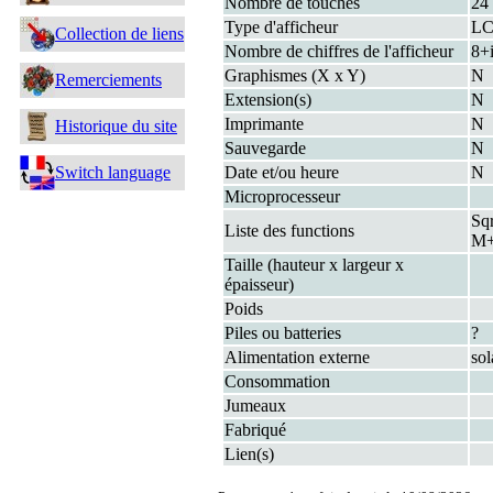
Nombre de touches
24
Type d'afficheur
L
Collection de liens
Nombre de chiffres de l'afficheur
8+
Graphismes (X x Y)
N
Remerciements
Extension(s)
N
Imprimante
N
Historique du site
Sauvegarde
N
Switch language
Date et/ou heure
N
Microprocesseur
Sq
Liste des functions
M
Taille (hauteur x largeur x
épaisseur)
Poids
Piles ou batteries
?
Alimentation externe
sol
Consommation
Jumeaux
Fabriqué
Lien(s)