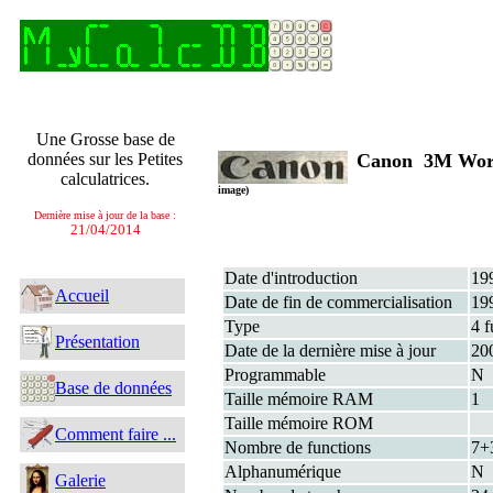
Une Grosse base de
données sur les Petites
Canon 3M Worl
calculatrices.
image)
Dernière mise à jour de la base :
21/04/2014
Date d'introduction
19
Accueil
Date de fin de commercialisation
19
Type
4 f
Présentation
Date de la dernière mise à jour
20
Programmable
N
Base de données
Taille mémoire RAM
1
Taille mémoire ROM
Comment faire ...
Nombre de functions
7+
Alphanumérique
N
Galerie