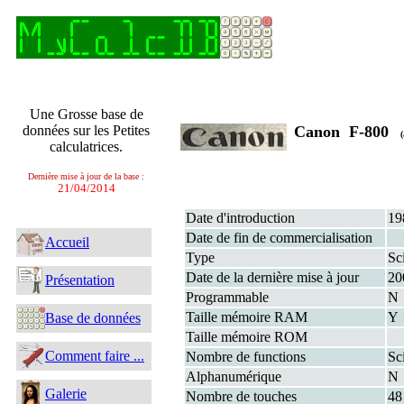
Une Grosse base de
données sur les Petites
Canon F-800
(
calculatrices.
Dernière mise à jour de la base :
21/04/2014
Date d'introduction
19
Date de fin de commercialisation
Accueil
Type
Sc
Date de la dernière mise à jour
20
Présentation
Programmable
N
Taille mémoire RAM
Y
Base de données
Taille mémoire ROM
Comment faire ...
Nombre de functions
Sc
Alphanumérique
N
Galerie
Nombre de touches
48