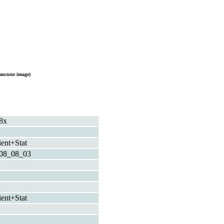
aucune image)
8x
ient+Stat
08_08_03
ient+Stat