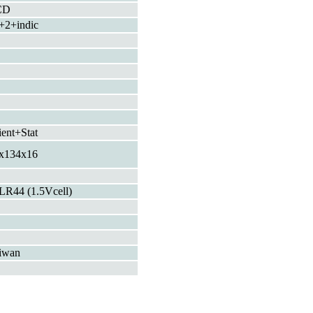
CD
+2+indic
ient+Stat
x134x16
LR44 (1.5Vcell)
iwan