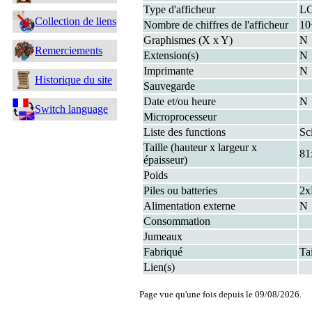
Type d'afficheur
L
Collection de liens
Nombre de chiffres de l'afficheur
10
Graphismes (X x Y)
N
Remerciements
Extension(s)
N
Imprimante
N
Historique du site
Sauvegarde
Date et/ou heure
N
Switch language
Microprocesseur
Liste des functions
Sc
Taille (hauteur x largeur x
81
épaisseur)
Poids
Piles ou batteries
2x
Alimentation externe
N
Consommation
Jumeaux
Fabriqué
Ta
Lien(s)
Page vue qu'une fois depuis le 09/08/2026.