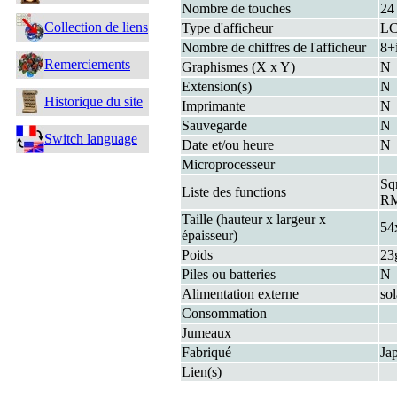
Nombre de touches
24
Collection de liens
Type d'afficheur
L
Nombre de chiffres de l'afficheur
8+
Remerciements
Graphismes (X x Y)
N
Extension(s)
N
Historique du site
Imprimante
N
Sauvegarde
N
Switch language
Date et/ou heure
N
Microprocesseur
Sq
Liste des functions
R
Taille (hauteur x largeur x
54
épaisseur)
Poids
23
Piles ou batteries
N
Alimentation externe
sol
Consommation
Jumeaux
Fabriqué
Ja
Lien(s)