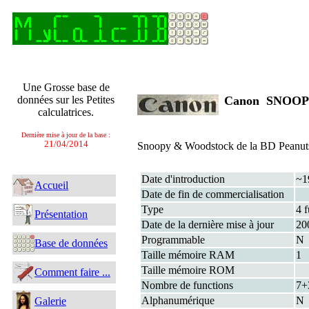
Une Grosse base de
données sur les Petites
Canon SNOO
calculatrices.
Dernière mise à jour de la base :
21/04/2014
Snoopy & Woodstock de la BD Peanut
Date d'introduction
~1
Accueil
Date de fin de commercialisation
Type
4 f
Présentation
Date de la dernière mise à jour
20
Programmable
N
Base de données
Taille mémoire RAM
1
Taille mémoire ROM
Comment faire ...
Nombre de functions
7+
Alphanumérique
N
Galerie