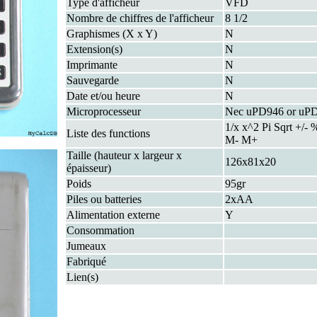
Type d'afficheur
VFD
Nombre de chiffres de l'afficheur
8 1/2
Graphismes (X x Y)
N
Extension(s)
N
Imprimante
N
Sauvegarde
N
Date et/ou heure
N
Microprocesseur
Nec uPD946 or uP
1/x x^2 Pi Sqrt +/
Liste des functions
M- M+
Taille (hauteur x largeur x
126x81x20
épaisseur)
Poids
95gr
Piles ou batteries
2xAA
Alimentation externe
Y
Consommation
Jumeaux
Fabriqué
Lien(s)