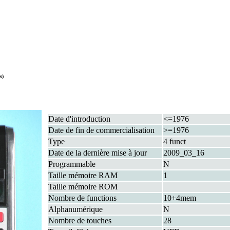
s)
Date d'introduction
<=1976
Date de fin de commercialisation
>=1976
Type
4 funct
Date de la dernière mise à jour
2009_03_16
Programmable
N
Taille mémoire RAM
1
Taille mémoire ROM
Nombre de functions
10+4mem
Alphanumérique
N
Nombre de touches
28