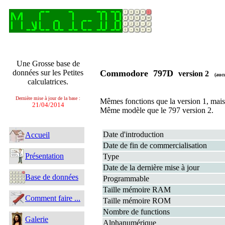
Une Grosse base de
données sur les Petites
Commodore 797D
version 2
(auc
calculatrices.
Dernière mise à jour de la base :
Mêmes fonctions que la version 1, mais 
21/04/2014
Même modèle que le 797 version 2.
Date d'introduction
Accueil
Date de fin de commercialisation
Présentation
Type
Date de la dernière mise à jour
Base de données
Programmable
Taille mémoire RAM
Comment faire ...
Taille mémoire ROM
Nombre de functions
Galerie
Alphanumérique