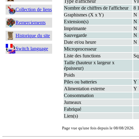
Type d'afficheur
V
Nombre de chiffres de l'afficheur
8 
Collection de liens
Graphismes (X x Y)
N
Extension(s)
N
Remerciements
Imprimante
N
Sauvegarde
N
Historique du site
Date et/ou heure
N
Switch language
Microprocesseur
Liste des functions
Sq
Taille (hauteur x largeur x
épaisseur)
Poids
Piles ou batteries
Y
Alimentation externe
Y
Consommation
Jumeaux
Fabriqué
Lien(s)
Page vue qu'une fois depuis le 08/08/2026.