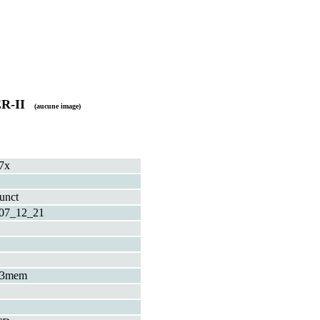
ER-II
(aucune image)
7x
funct
07_12_21
+3mem