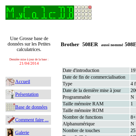
Une Grosse base de
données sur les Petites
Brother 508ER
508
aussi nommé
calculatrices.
Dernière mise à jour de la base :
21/04/2014
Date d'introduction
19
Date de fin de commercialisation
Accueil
Type
4 
Date de la dernière mise à jour
20
Présentation
Programmable
N
Taille mémoire RAM
1
Base de données
Taille mémoire ROM
Nombre de functions
8
Comment faire ...
Alphanumérique
N
Nombre de touches
25
Galerie