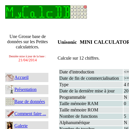
Une Grosse base de
données sur les Petites
Unisonic MINI CALCULAT
calculatrices.
Dernière mise à jour de la base :
Calcule sur 12 chiffres.
21/04/2014
Date d'introduction
<=
Accueil
Date de fin de commercialisation
>=
Type
4 
Présentation
Date de la dernière mise à jour
20
Programmable
N
Base de données
Taille mémoire RAM
0
Taille mémoire ROM
Comment faire ...
Nombre de functions
5
Alphanumérique
N
Galerie
Nombre de touches
16