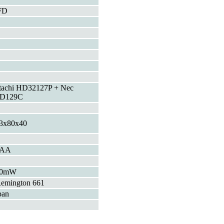
FD
tachi HD32127P + Nec
PD129C
3x80x40
xAA
50mW
emington 661
pan