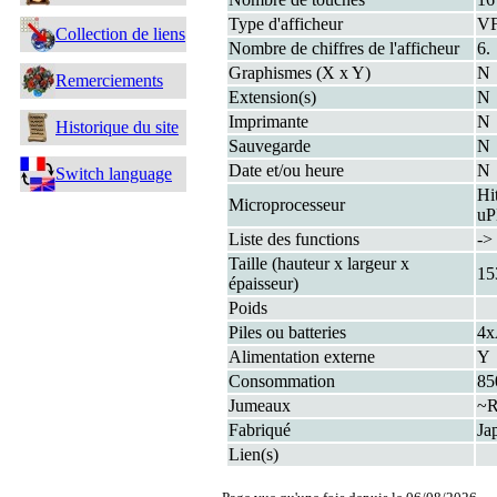
Type d'afficheur
V
Collection de liens
Nombre de chiffres de l'afficheur
6.
Graphismes (X x Y)
N
Remerciements
Extension(s)
N
Imprimante
N
Historique du site
Sauvegarde
N
Date et/ou heure
N
Switch language
Hi
Microprocesseur
u
Liste des functions
->
Taille (hauteur x largeur x
15
épaisseur)
Poids
Piles ou batteries
4
Alimentation externe
Y
Consommation
8
Jumeaux
~R
Fabriqué
Ja
Lien(s)