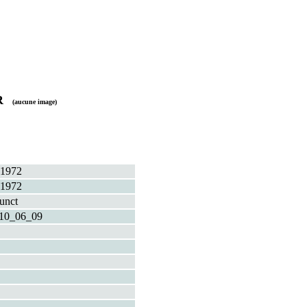
OR
(aucune image)
1972
1972
funct
10_06_09