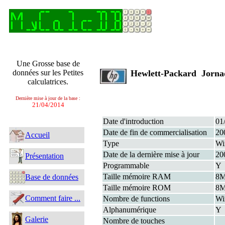
Une Grosse base de
données sur les Petites
Hewlett-Packard Jorn
calculatrices.
Dernière mise à jour de la base :
21/04/2014
Date d'introduction
01
Date de fin de commercialisation
20
Accueil
Type
Wi
Date de la dernière mise à jour
20
Présentation
Programmable
Y
Taille mémoire RAM
8
Base de données
Taille mémoire ROM
8
Comment faire ...
Nombre de functions
Wi
Alphanumérique
Y
Galerie
Nombre de touches