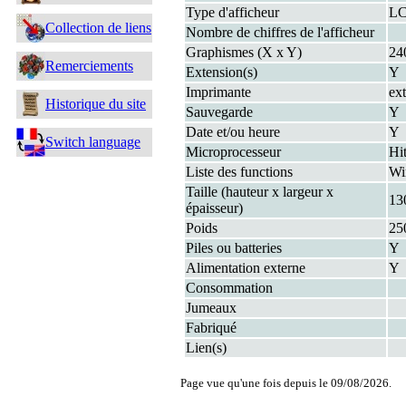
Type d'afficheur
LC
Collection de liens
Nombre de chiffres de l'afficheur
Graphismes (X x Y)
24
Remerciements
Extension(s)
Y
Imprimante
ext
Historique du site
Sauvegarde
Y
Date et/ou heure
Y
Switch language
Microprocesseur
Hi
Liste des functions
Wi
Taille (hauteur x largeur x
13
épaisseur)
Poids
25
Piles ou batteries
Y
Alimentation externe
Y
Consommation
Jumeaux
Fabriqué
Lien(s)
Page vue qu'une fois depuis le 09/08/2026.