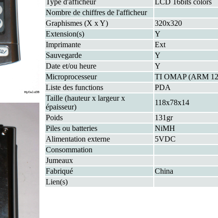
Type d'afficheur
LCD 16bits colors
Nombre de chiffres de l'afficheur
Graphismes (X x Y)
320x320
Extension(s)
Y
Imprimante
Ext
Sauvegarde
Y
Date et/ou heure
Y
Microprocesseur
TI OMAP (ARM 1
Liste des functions
PDA
Taille (hauteur x largeur x
118x78x14
épaisseur)
Poids
131gr
Piles ou batteries
NiMH
Alimentation externe
5VDC
Consommation
Jumeaux
Fabriqué
China
Lien(s)