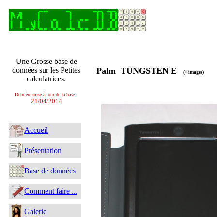
Une Grosse base de
données sur les Petites
Palm TUNGSTEN E
(4 images)
calculatrices.
Dernière mise à jour de la base :
21/04/2014
Accueil
Présentation
Base de données
Comment faire ...
Galerie