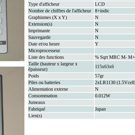
Type d'afficheur
LCD
Nombre de chiffres de l'afficheur
8+indic
Graphismes (X x Y)
N
Extension(s)
N
Imprimante
N
Sauvegarde
N
Date et/ou heure
Y
Microprocesseur
Liste des functions
% Sqrt MRC M- M+ 
Taille (hauteur x largeur x
115x63x6
épaisseur)
Poids
57gr
Piles ou batteries
2xLR1130 (1.5Vcell
Alimentation externe
N
Consommation
0.012W
Jumeaux
Fabriqué
Japan
Lien(s)