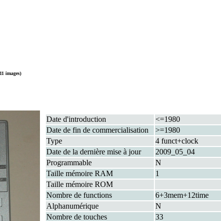
11 images)
Date d'introduction
<=1980
Date de fin de commercialisation
>=1980
Type
4 funct+clock
Date de la dernière mise à jour
2009_05_04
Programmable
N
Taille mémoire RAM
1
Taille mémoire ROM
Nombre de functions
6+3mem+12time
Alphanumérique
N
Nombre de touches
33