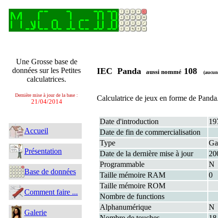
Une Grosse base de
données sur les Petites
IEC Panda
108
aussi nommé
(aucun
calculatrices.
Dernière mise à jour de la base :
Calculatrice de jeux en forme de Panda
21/04/2014
Date d'introduction
19
Accueil
Date de fin de commercialisation
Type
Ga
Présentation
Date de la dernière mise à jour
20
Programmable
N
Base de données
Taille mémoire RAM
0
Taille mémoire ROM
Comment faire ...
Nombre de functions
Alphanumérique
N
Galerie
Nombre de touches
18