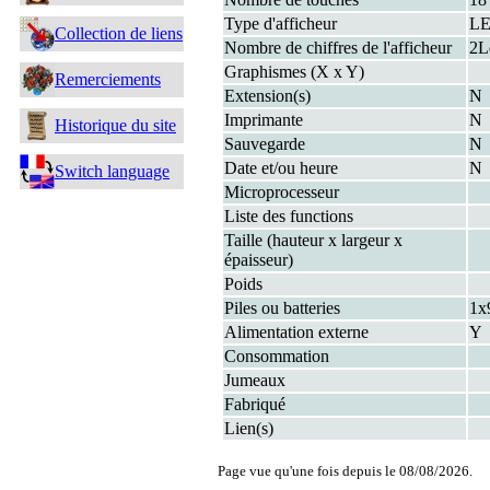
Type d'afficheur
L
Collection de liens
Nombre de chiffres de l'afficheur
2L
Graphismes (X x Y)
Remerciements
Extension(s)
N
Imprimante
N
Historique du site
Sauvegarde
N
Date et/ou heure
N
Switch language
Microprocesseur
Liste des functions
Taille (hauteur x largeur x
épaisseur)
Poids
Piles ou batteries
1x
Alimentation externe
Y
Consommation
Jumeaux
Fabriqué
Lien(s)
Page vue qu'une fois depuis le 08/08/2026.