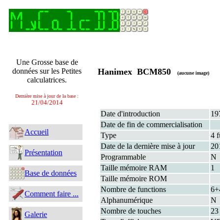
Une Grosse base de
données sur les Petites
Hanimex BCM850
(aucune image)
calculatrices.
Dernière mise à jour de la base :
21/04/2014
Date d'introduction
19
Date de fin de commercialisation
Accueil
Type
4 f
Date de la dernière mise à jour
20
Présentation
Programmable
N
Taille mémoire RAM
1
Base de données
Taille mémoire ROM
Nombre de functions
6+
Comment faire ...
Alphanumérique
N
Nombre de touches
23
Galerie