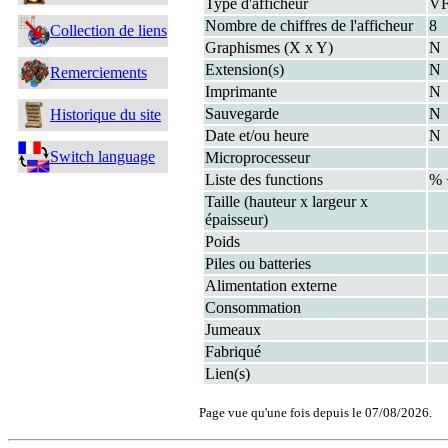
Type d'afficheur
V
Nombre de chiffres de l'afficheur
8
Collection de liens
Graphismes (X x Y)
N
Extension(s)
N
Remerciements
Imprimante
N
Sauvegarde
N
Historique du site
Date et/ou heure
N
Switch language
Microprocesseur
Liste des functions
% 
Taille (hauteur x largeur x
épaisseur)
Poids
Piles ou batteries
Alimentation externe
Consommation
Jumeaux
Fabriqué
Lien(s)
Page vue qu'une fois depuis le 07/08/2026.