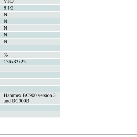
VFD
8 1/2
N
N
N
N
N
%
136x83x25
Hanimex BC900 version 3
and BC900B