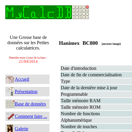
Une Grosse base de
données sur les Petites
Hanimex BC800
(aucune image)
calculatrices.
Dernière mise à jour de la base :
21/04/2014
Date d'introduction
Date de fin de commercialisation
Accueil
Type
Date de la dernière mise à jour
Présentation
Programmable
Taille mémoire RAM
Base de données
Taille mémoire ROM
Nombre de functions
Comment faire ...
Alphanumérique
Nombre de touches
Galerie