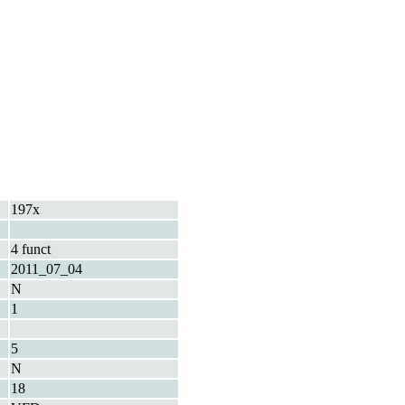
197x
4 funct
2011_07_04
N
1
5
N
18