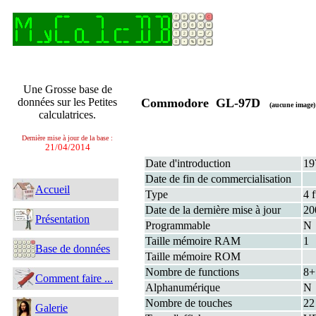
Une Grosse base de
données sur les Petites
Commodore GL-97D
(aucune image)
calculatrices.
Dernière mise à jour de la base :
21/04/2014
Date d'introduction
19
Date de fin de commercialisation
Accueil
Type
4 
Date de la dernière mise à jour
20
Présentation
Programmable
N
Taille mémoire RAM
1
Base de données
Taille mémoire ROM
Nombre de functions
8
Comment faire ...
Alphanumérique
N
Nombre de touches
22
Galerie