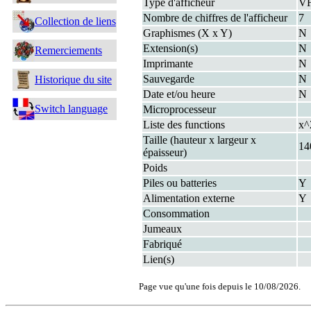
Type d'afficheur
V
Nombre de chiffres de l'afficheur
7
Collection de liens
Graphismes (X x Y)
N
Extension(s)
N
Remerciements
Imprimante
N
Sauvegarde
N
Historique du site
Date et/ou heure
N
Switch language
Microprocesseur
Liste des functions
x^
Taille (hauteur x largeur x
14
épaisseur)
Poids
Piles ou batteries
Y
Alimentation externe
Y
Consommation
Jumeaux
Fabriqué
Lien(s)
Page vue qu'une fois depuis le 10/08/2026.