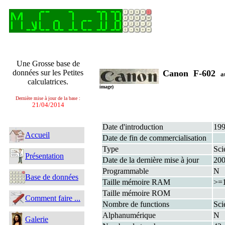
Une Grosse base de
données sur les Petites
Canon F-602
a
calculatrices.
image)
Dernière mise à jour de la base :
21/04/2014
Date d'introduction
19
Accueil
Date de fin de commercialisation
Type
Sci
Présentation
Date de la dernière mise à jour
20
Programmable
N
Base de données
Taille mémoire RAM
>=
Taille mémoire ROM
Comment faire ...
Nombre de functions
Sci
Alphanumérique
N
Galerie