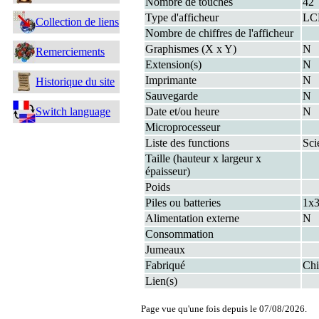
Nombre de touches
42
Type d'afficheur
LC
Collection de liens
Nombre de chiffres de l'afficheur
Graphismes (X x Y)
N
Remerciements
Extension(s)
N
Imprimante
N
Historique du site
Sauvegarde
N
Switch language
Date et/ou heure
N
Microprocesseur
Liste des functions
Sci
Taille (hauteur x largeur x
épaisseur)
Poids
Piles ou batteries
1x3
Alimentation externe
N
Consommation
Jumeaux
Fabriqué
Chi
Lien(s)
Page vue qu'une fois depuis le 07/08/2026.