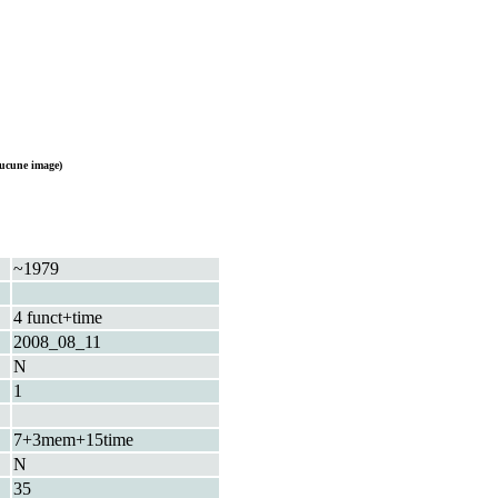
ucune image)
~1979
4 funct+time
2008_08_11
N
1
7+3mem+15time
N
35