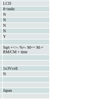
LCD
8+indic
N
N
N
N
Y
Sqrt +<>- %+- M+= M-=
RM/CM + time
1x3Vcell
N
Japan