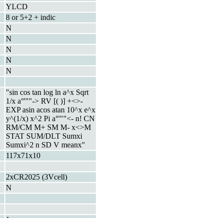
YLCD
8 or 5+2 + indic
N
N
N
N
N
"sin cos tan log ln a^x Sqrt
1/x a°'""-> RV [( )] +<>-
EXP asin acos atan 10^x e^x
y^(1/x) x^2 Pi a°'""<- n! CN
RM/CM M+ SM M- x<>M
STAT SUM/DLT Sumxi
Sumxi^2 n SD V meanx"
117x71x10
2xCR2025 (3Vcell)
N