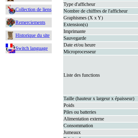
Type d'afficheur
Collection de liens
Nombre de chiffres de l'afficheur
Graphismes (X x Y)
Remerciements
Extension(s)
Imprimante
Historique du site
Sauvegarde
Date et/ou heure
Switch language
Microprocesseur
Liste des functions
Taille (hauteur x largeur x épaisseur)
Poids
Piles ou batteries
Alimentation externe
Consommation
Jumeaux