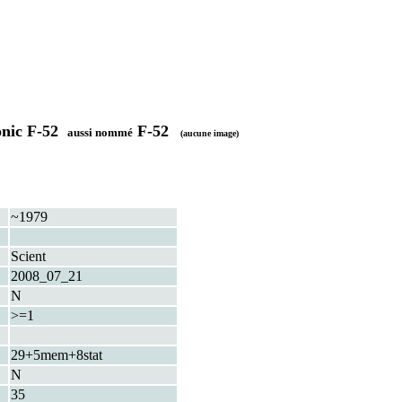
nic F-52
F-52
aussi nommé
(aucune image)
~1979
Scient
2008_07_21
N
>=1
29+5mem+8stat
N
35