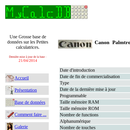
Une Grosse base de
données sur les Petites
Canon Palmtro
calculatrices.
Dernière mise à jour de la base :
21/04/2014
Date d'introduction
Date de fin de commercialisation
Accueil
Type
Date de la dernière mise à jour
Présentation
Programmable
Taille mémoire RAM
Base de données
Taille mémoire ROM
Comment faire ...
Nombre de functions
Alphanumérique
Galerie
Nombre de touches