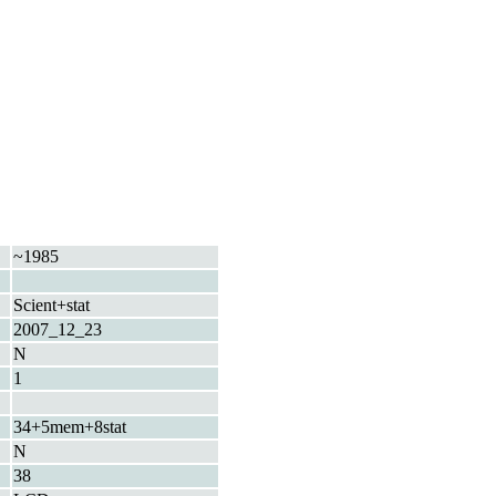
~1985
Scient+stat
2007_12_23
N
1
34+5mem+8stat
N
38