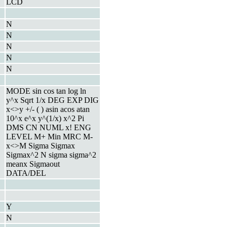
LCD
N
N
N
N
N
MODE sin cos tan log ln
y^x Sqrt 1/x DEG EXP DIG
x<>y +/- ( ) asin acos atan
10^x e^x y^(1/x) x^2 Pi
DMS CN NUML x! ENG
LEVEL M+ Min MRC M-
x<>M Sigma Sigmax
Sigmax^2 N sigma sigma^2
meanx Sigmaout
DATA/DEL
Y
N