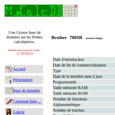
Une Grosse base de
données sur les Petites
Brother 708SR
(aucune image)
calculatrices.
Dernière mise à jour de la base :
21/04/2014
Date d'introduction
Date de fin de commercialisation
Accueil
Type
Date de la dernière mise à jour
Présentation
Programmable
Taille mémoire RAM
Base de données
Taille mémoire ROM
Nombre de functions
Comment faire ...
Alphanumérique
Nombre de touches
Galerie