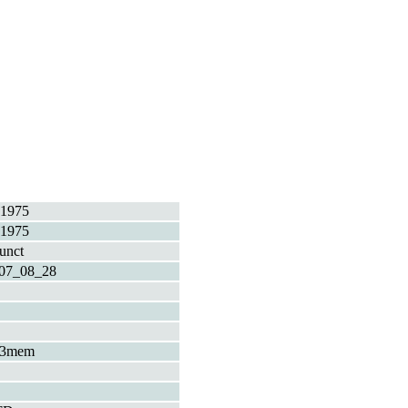
1975
1975
funct
07_08_28
+3mem