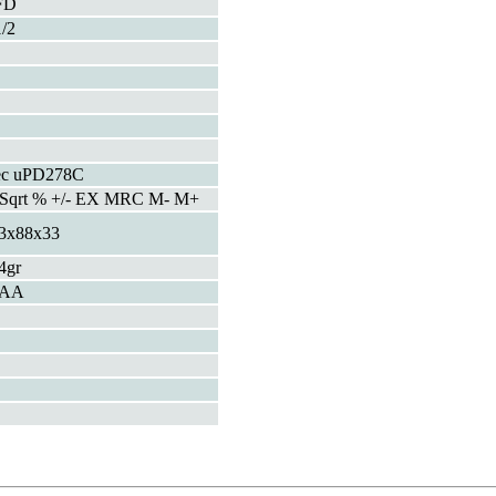
FD
1/2
c uPD278C
 Sqrt % +/- EX MRC M- M+
3x88x33
4gr
xAA