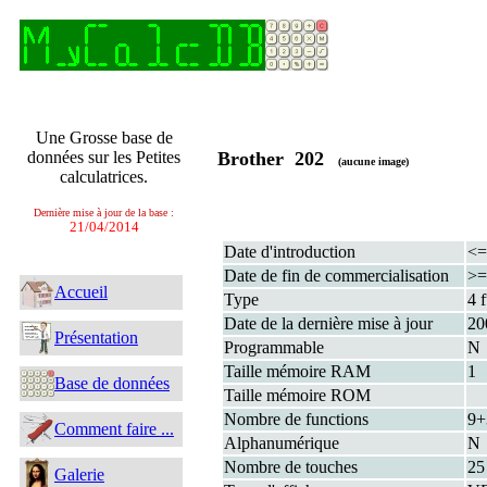
Une Grosse base de
données sur les Petites
Brother 202
(aucune image)
calculatrices.
Dernière mise à jour de la base :
21/04/2014
Date d'introduction
<=
Date de fin de commercialisation
>=
Accueil
Type
4 
Date de la dernière mise à jour
20
Présentation
Programmable
N
Taille mémoire RAM
1
Base de données
Taille mémoire ROM
Nombre de functions
9
Comment faire ...
Alphanumérique
N
Nombre de touches
25
Galerie