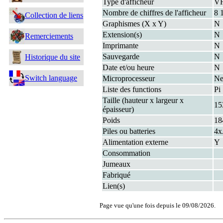
Type d'afficheur
V
Nombre de chiffres de l'afficheur
8 
Collection de liens
Graphismes (X x Y)
N
Extension(s)
N
Remerciements
Imprimante
N
Sauvegarde
N
Historique du site
Date et/ou heure
N
Switch language
Microprocesseur
Ne
Liste des functions
Pi
Taille (hauteur x largeur x
15
épaisseur)
Poids
18
Piles ou batteries
4
Alimentation externe
Y
Consommation
Jumeaux
Fabriqué
Lien(s)
Page vue qu'une fois depuis le 09/08/2026.