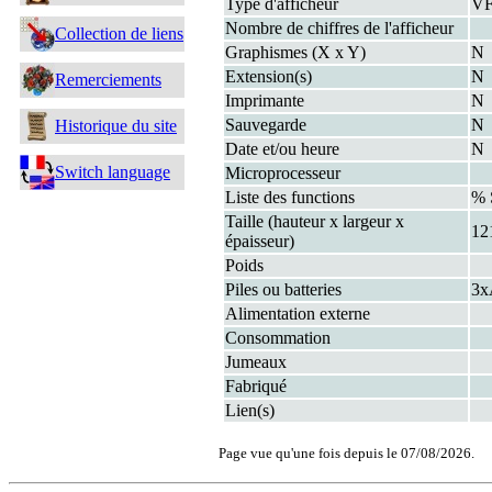
Type d'afficheur
V
Nombre de chiffres de l'afficheur
Collection de liens
Graphismes (X x Y)
N
Extension(s)
N
Remerciements
Imprimante
N
Sauvegarde
N
Historique du site
Date et/ou heure
N
Switch language
Microprocesseur
Liste des functions
% 
Taille (hauteur x largeur x
12
épaisseur)
Poids
Piles ou batteries
3
Alimentation externe
Consommation
Jumeaux
Fabriqué
Lien(s)
Page vue qu'une fois depuis le 07/08/2026.