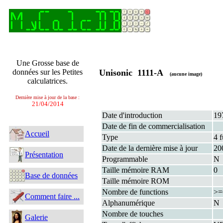
Une Grosse base de
données sur les Petites
Unisonic 1111-A
(aucune image)
calculatrices.
Dernière mise à jour de la base :
21/04/2014
Date d'introduction
19
Date de fin de commercialisation
Accueil
Type
4 f
Date de la dernière mise à jour
20
Présentation
Programmable
N
Taille mémoire RAM
0
Base de données
Taille mémoire ROM
Nombre de functions
>=
Comment faire ...
Alphanumérique
N
Nombre de touches
Galerie