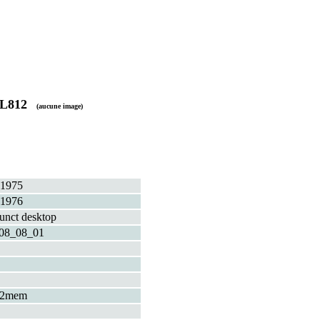
 L812
(aucune image)
1975
1976
funct desktop
08_08_01
+2mem