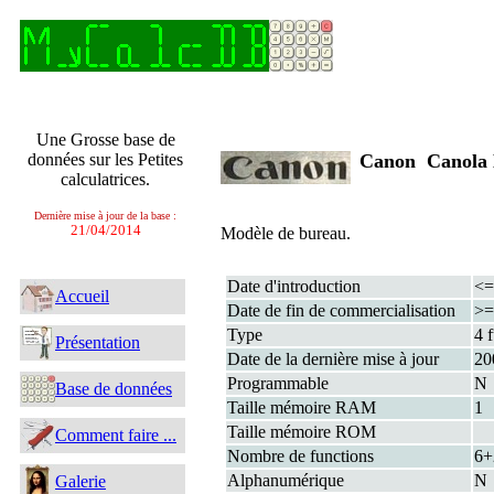
Une Grosse base de
données sur les Petites
Canon Canola
calculatrices.
Dernière mise à jour de la base :
21/04/2014
Modèle de bureau.
Date d'introduction
<=
Accueil
Date de fin de commercialisation
>=
Type
4 
Présentation
Date de la dernière mise à jour
20
Programmable
N
Base de données
Taille mémoire RAM
1
Taille mémoire ROM
Comment faire ...
Nombre de functions
6
Alphanumérique
N
Galerie