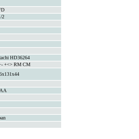
FD
1/2
tachi HD36264
- +<> RM CM
6x131x44
xAA
pan