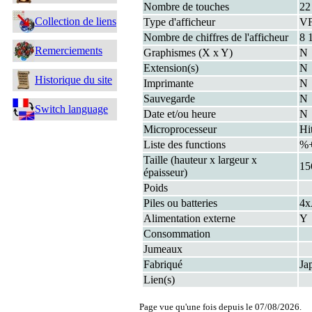
Nombre de touches
22
Collection de liens
Type d'afficheur
V
Nombre de chiffres de l'afficheur
8 
Remerciements
Graphismes (X x Y)
N
Extension(s)
N
Historique du site
Imprimante
N
Sauvegarde
N
Switch language
Date et/ou heure
N
Microprocesseur
Hi
Liste des functions
%+
Taille (hauteur x largeur x
15
épaisseur)
Poids
Piles ou batteries
4
Alimentation externe
Y
Consommation
Jumeaux
Fabriqué
Ja
Lien(s)
Page vue qu'une fois depuis le 07/08/2026.