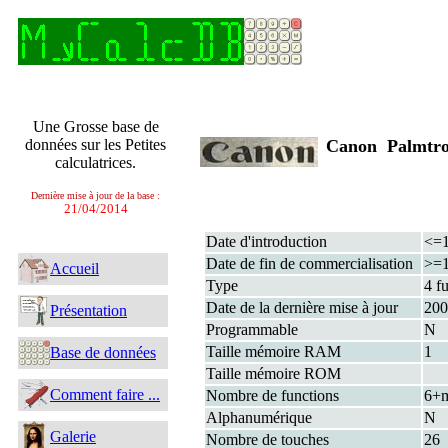
Une Grosse base de
données sur les Petites
Canon Palmtr
calculatrices.
Dernière mise à jour de la base :
21/04/2014
Date d'introduction
<=
Date de fin de commercialisation
>=
Accueil
Type
4 f
Date de la dernière mise à jour
200
Présentation
Programmable
N
Taille mémoire RAM
1
Base de données
Taille mémoire ROM
Comment faire ...
Nombre de functions
6+m
Alphanumérique
N
Galerie
Nombre de touches
26