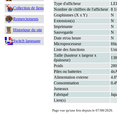
Type d'afficheur
LE
Collection de liens
Nombre de chiffres de l'afficheur
8 1
Graphismes (X x Y)
N
Remerciements
Extension(s)
N
Imprimante
N
Historique du site
Sauvegarde
N
Date et/ou heure
N
Switch language
Microprocesseur
Hit
Liste des functions
Uni
Taille (hauteur x largeur x
138
épaisseur)
Poids
280
Piles ou batteries
4x
Alimentation externe
4.
Consommation
0.
Jumeaux
Fabriqué
Jap
Lien(s)
Page vue qu'une fois depuis le 07/08/2026.