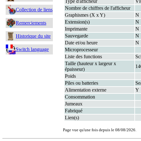
Type d'afficheur
V
Nombre de chiffres de l'afficheur
Collection de liens
Graphismes (X x Y)
N
Extension(s)
N
Remerciements
Imprimante
N
Sauvegarde
N
Historique du site
Date et/ou heure
N
Switch language
Microprocesseur
Liste des functions
Sci
Taille (hauteur x largeur x
14
épaisseur)
Poids
Piles ou batteries
Se
Alimentation externe
Y
Consommation
Jumeaux
Fabriqué
Lien(s)
Page vue qu'une fois depuis le 08/08/2026.