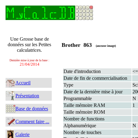
Une Grosse base de
données sur les Petites
Brother 863
(aucune image)
calculatrices.
Dernière mise à jour de la base :
21/04/2014
Date d'introduction
<=
Date de fin de commercialisation
Accueil
Type
Sci
Date de la dernière mise à jour
20
Présentation
Programmable
N
Taille mémoire RAM
1
Base de données
Taille mémoire ROM
Nombre de functions
Comment faire ...
Alphanumérique
N
Nombre de touches
Galerie