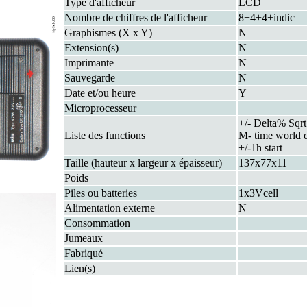
Type d'afficheur
LCD
Nombre de chiffres de l'afficheur
8+4+4+indic
Graphismes (X x Y)
N
Extension(s)
N
Imprimante
N
Sauvegarde
N
Date et/ou heure
Y
Microprocesseur
+/- Delta% Sq
Liste des functions
M- time world d
+/-1h start
Taille (hauteur x largeur x épaisseur)
137x77x11
Poids
Piles ou batteries
1x3Vcell
Alimentation externe
N
Consommation
Jumeaux
Fabriqué
Lien(s)