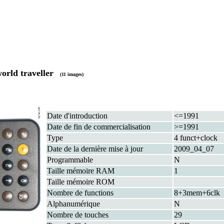
world traveller
(11 images)
Date d'introduction
<=1991
Date de fin de commercialisation
>=1991
Type
4 funct+clock
Date de la dernière mise à jour
2009_04_07
Programmable
N
Taille mémoire RAM
1
Taille mémoire ROM
Nombre de functions
8+3mem+6clk
Alphanumérique
N
Nombre de touches
29