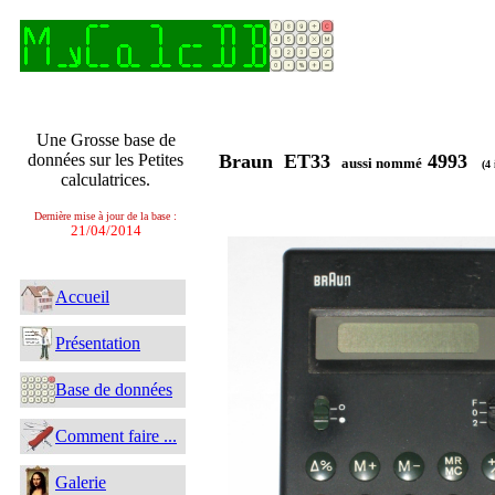
Une Grosse base de
données sur les Petites
Braun ET33
4993
aussi nommé
(4 
calculatrices.
Dernière mise à jour de la base :
21/04/2014
Accueil
Présentation
Base de données
Comment faire ...
Galerie