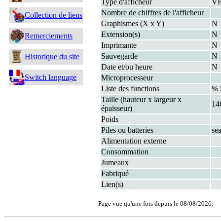
Type d'afficheur
V
Nombre de chiffres de l'afficheur
Collection de liens
Graphismes (X x Y)
N
Extension(s)
N
Remerciements
Imprimante
N
Sauvegarde
N
Historique du site
Date et/ou heure
N
Switch language
Microprocesseur
Liste des functions
% 
Taille (hauteur x largeur x
14
épaisseur)
Poids
Piles ou batteries
se
Alimentation externe
Consommation
Jumeaux
Fabriqué
Lien(s)
Page vue qu'une fois depuis le 08/08/2026.