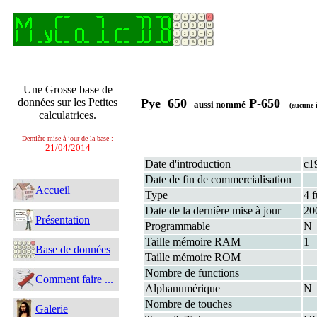
Une Grosse base de
données sur les Petites
Pye 650
P-650
aussi nommé
(aucune 
calculatrices.
Dernière mise à jour de la base :
21/04/2014
Date d'introduction
c1
Date de fin de commercialisation
Accueil
Type
4 f
Date de la dernière mise à jour
20
Présentation
Programmable
N
Taille mémoire RAM
1
Base de données
Taille mémoire ROM
Nombre de functions
Comment faire ...
Alphanumérique
N
Nombre de touches
Galerie