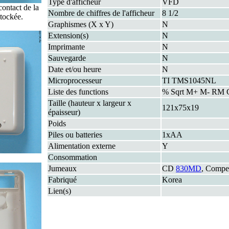
Type d'afficheur
VFD
contact de la
Nombre de chiffres de l'afficheur
8 1/2
stockée.
Graphismes (X x Y)
N
Extension(s)
N
Imprimante
N
Sauvegarde
N
Date et/ou heure
N
Microprocesseur
TI TMS1045NL
Liste des functions
% Sqrt M+ M- RM
Taille (hauteur x largeur x
121x75x19
épaisseur)
Poids
Piles ou batteries
1xAA
Alimentation externe
Y
Consommation
Jumeaux
CD
830MD
, Comp
Fabriqué
Korea
Lien(s)