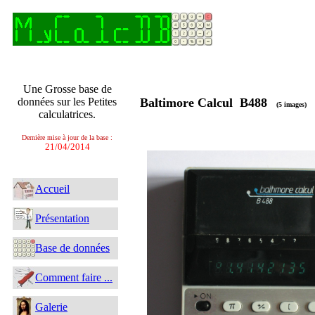
Une Grosse base de
données sur les Petites
Baltimore Calcul B488
(5 images)
calculatrices.
Dernière mise à jour de la base :
21/04/2014
Accueil
Présentation
Base de données
Comment faire ...
Galerie