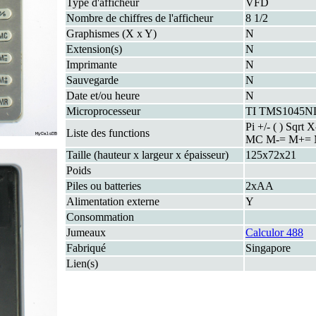
Type d'afficheur
VFD
Nombre de chiffres de l'afficheur
8 1/2
Graphismes (X x Y)
N
Extension(s)
N
Imprimante
N
Sauvegarde
N
Date et/ou heure
N
Microprocesseur
TI TMS1045N
Pi +/- ( ) Sqrt
Liste des functions
MC M-= M+=
Taille (hauteur x largeur x épaisseur)
125x72x21
Poids
Piles ou batteries
2xAA
Alimentation externe
Y
Consommation
Jumeaux
Calculor 488
Fabriqué
Singapore
Lien(s)