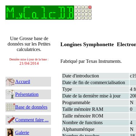
Une Grosse base de
données sur les Petites
Longines Symphonette Electro
calculatrices.
Dernière mise à jour de la base :
Fabriqué par Texas Instruments.
21/04/2014
Date d'introduction
c1
Accueil
Date de fin de commercialisation
Type
4 f
Présentation
Date de la dernière mise à jour
20
Programmable
N
Base de données
Taille mémoire RAM
0
Taille mémoire ROM
Comment faire ...
Nombre de functions
4
Alphanumérique
N
Galerie
Nombre de touches
18