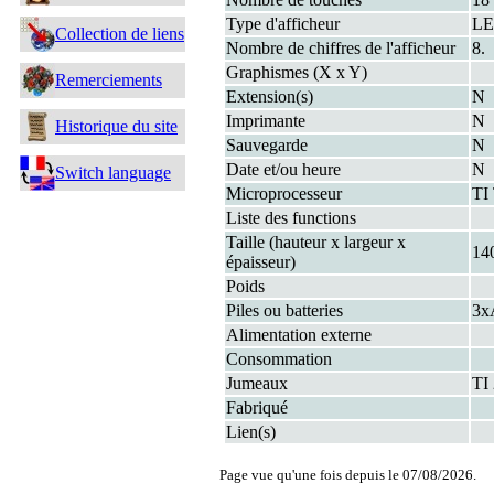
Type d'afficheur
L
Collection de liens
Nombre de chiffres de l'afficheur
8.
Graphismes (X x Y)
Remerciements
Extension(s)
N
Imprimante
N
Historique du site
Sauvegarde
N
Date et/ou heure
N
Switch language
Microprocesseur
TI
Liste des functions
Taille (hauteur x largeur x
14
épaisseur)
Poids
Piles ou batteries
3x
Alimentation externe
Consommation
Jumeaux
TI
Fabriqué
Lien(s)
Page vue qu'une fois depuis le 07/08/2026.