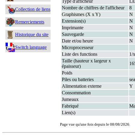
Type d'afficheur
L
Nombre de chiffres de l'afficheur
8
Collection de liens
Graphismes (X x Y)
N
Extension(s)
N
Remerciements
Imprimante
N
Sauvegarde
N
Historique du site
Date et/ou heure
N
Switch language
Microprocesseur
Liste des functions
1/
Taille (hauteur x largeur x
16
épaisseur)
Poids
Piles ou batteries
se
Alimentation externe
Y
Consommation
Jumeaux
Fabriqué
Ma
Lien(s)
Page vue qu'une fois depuis le 08/08/2026.