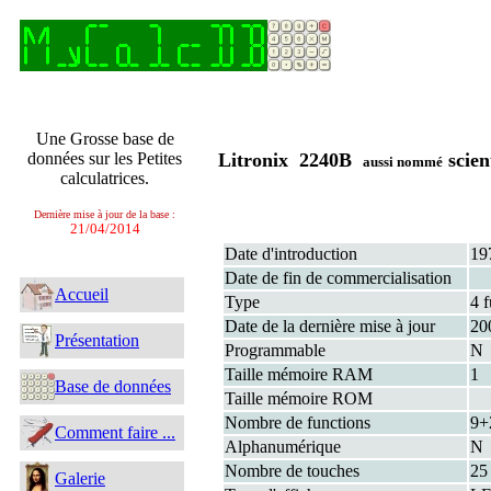
Une Grosse base de
données sur les Petites
Litronix 2240B
scien
aussi nommé
calculatrices.
Dernière mise à jour de la base :
21/04/2014
Date d'introduction
19
Date de fin de commercialisation
Accueil
Type
4 f
Date de la dernière mise à jour
20
Présentation
Programmable
N
Taille mémoire RAM
1
Base de données
Taille mémoire ROM
Nombre de functions
9+
Comment faire ...
Alphanumérique
N
Nombre de touches
25
Galerie