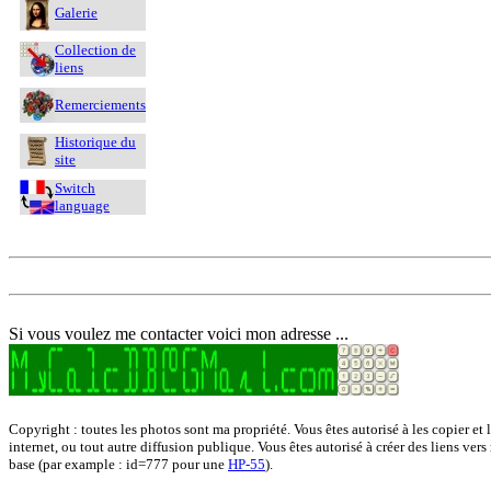
Galerie
Collection de
liens
Remerciements
Historique du
site
Switch
language
Si vous voulez me contacter voici mon adresse ...
Copyright : toutes les photos sont ma propriété. Vous êtes autorisé à les copier et 
internet, ou tout autre diffusion publique. Vous êtes autorisé à créer des liens vers
base (par example : id=777 pour une
HP-55
).