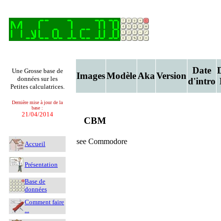
Date
Une Grosse base de
Images
Modèle
Aka
Version
données sur les
d'intro
Petites calculatrices.
Dernière mise à jour de la
base :
21/04/2014
CBM
see Commodore
Accueil
Présentation
Base de
données
Comment faire
...