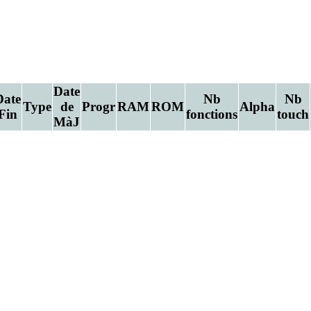
Date
Date
Nb
Nb
Type
de
Progr
RAM
ROM
Alpha
Fin
fonctions
touch
MàJ