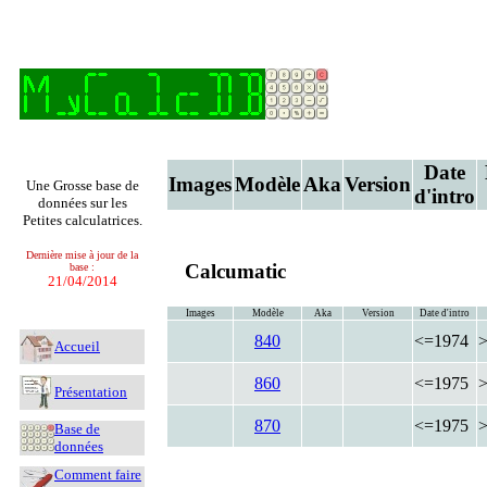
Date
Images
Modèle
Aka
Version
Une Grosse base de
d'intro
données sur les
Petites calculatrices.
Dernière mise à jour de la
Calcumatic
base :
21/04/2014
Images
Modèle
Aka
Version
Date d'intro
840
<=1974
Accueil
860
<=1975
Présentation
870
<=1975
Base de
données
Comment faire