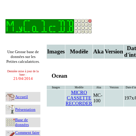
Dat
Images
Modèle
Aka
Version
Une Grosse base de
d'in
données sur les
Petites calculatrices.
Dernière mise à jour de la
Ocean
base :
21/04/2014
Images
Modèle
Aka
Version
Date d'i
MICRO
MC-
Accueil
CASSETTE
197x/
100
RECORDER
Présentation
Base de
données
Comment faire