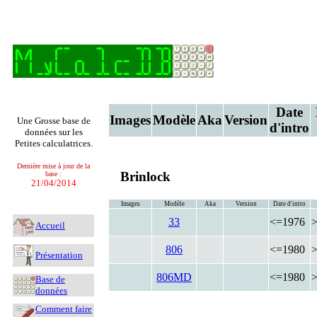
Date
Images
Modèle
Aka
Version
Une Grosse base de
d'intro
données sur les
Petites calculatrices.
Dernière mise à jour de la
Brinlock
base :
21/04/2014
Images
Modèle
Aka
Version
Date d'intro
33
<=1976
Accueil
806
<=1980
Présentation
806MD
<=1980
Base de
données
Comment faire