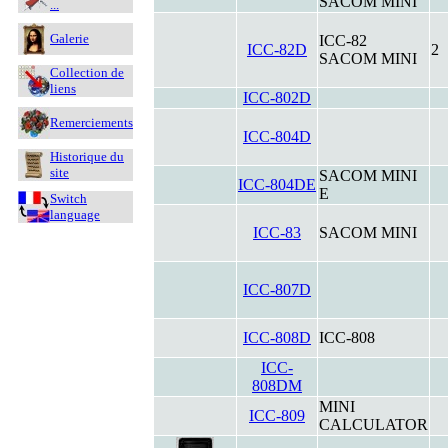
SACOM MINI
...
Galerie
ICC-82
ICC-82D
2
SACOM MINI
Collection de
liens
ICC-802D
Remerciements
ICC-804D
Historique du
site
SACOM MINI
ICC-804DE
E
Switch
language
ICC-83
SACOM MINI
ICC-807D
ICC-808D
ICC-808
ICC-
808DM
MINI
ICC-809
CALCULATOR