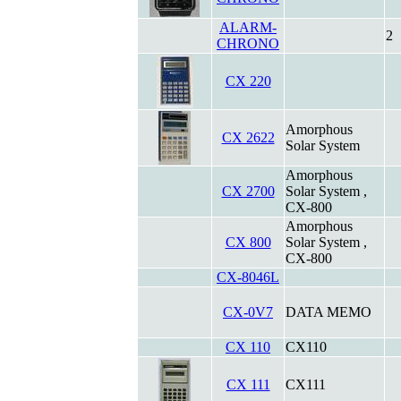
ALARM-
2
CHRONO
CX 220
Amorphous
CX 2622
Solar System
Amorphous
CX 2700
Solar System ,
CX-800
Amorphous
CX 800
Solar System ,
CX-800
CX-8046L
CX-0V7
DATA MEMO
CX 110
CX110
CX 111
CX111