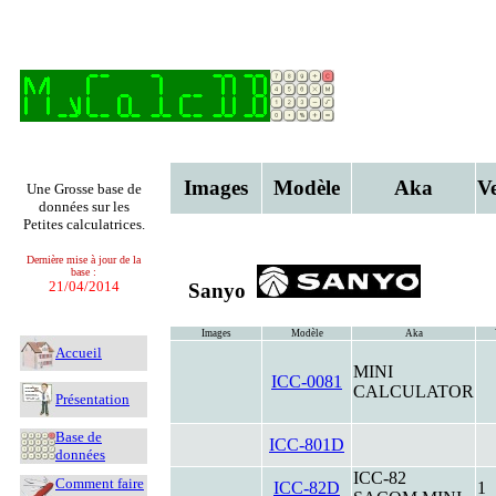
Images
Modèle
Aka
V
Une Grosse base de
données sur les
Petites calculatrices.
Dernière mise à jour de la
base :
21/04/2014
Sanyo
Images
Modèle
Aka
Accueil
MINI
ICC-0081
CALCULATOR
Présentation
Base de
ICC-801D
données
ICC-82
Comment faire
ICC-82D
1