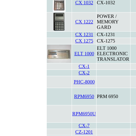
CX 1032
CX-1032
POWER /
CX 1222
MEMORY
GARD
CX 1231
CX-1231
CX 1275
CX-1275
ELT 1000
ELT 1000
ELECTRONIC
TRANSLATOR
CX-1
CX-2
PHC-8000
RPM6950
PRM 6950
RPM6950U
CX-7
CZ-1201