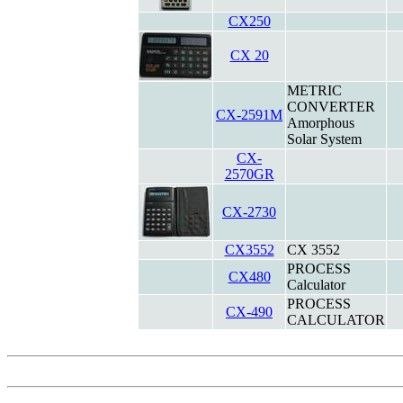
CX250
CX 20
METRIC
CONVERTER
CX-2591M
Amorphous
Solar System
CX-
2570GR
CX-2730
CX3552
CX 3552
PROCESS
CX480
Calculator
PROCESS
CX-490
CALCULATOR