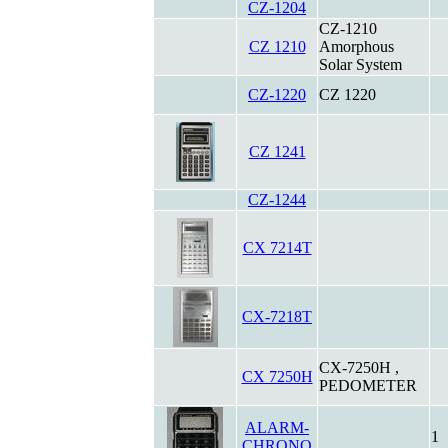
CZ-1204
CZ-1210
CZ 1210
Amorphous
Solar System
CZ-1220
CZ 1220
CZ 1241
CZ-1244
CX 7214T
CX-7218T
CX-7250H ,
CX 7250H
PEDOMETER
ALARM-
1
CHRONO