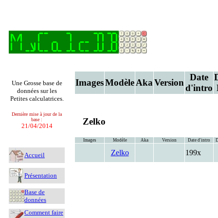
Date
Images
Modèle
Aka
Version
Une Grosse base de
d'intro
données sur les
Petites calculatrices.
Dernière mise à jour de la
Zelko
base :
21/04/2014
Images
Modèle
Aka
Version
Date d'intro
D
Zelko
199x
Accueil
Présentation
Base de
données
Comment faire