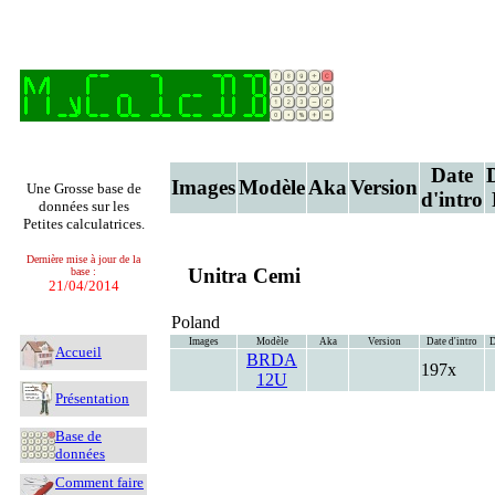
Date
Images
Modèle
Aka
Version
Une Grosse base de
d'intro
données sur les
Petites calculatrices.
Dernière mise à jour de la
Unitra Cemi
base :
21/04/2014
Poland
Images
Modèle
Aka
Version
Date d'intro
D
Accueil
BRDA
197x
12U
Présentation
Base de
données
Comment faire