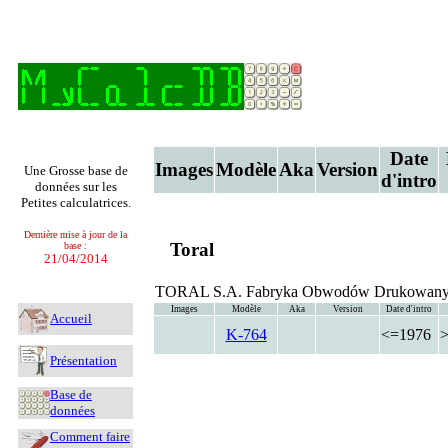
Date
Images
Modèle
Aka
Version
Une Grosse base de
d'intro
données sur les
Petites calculatrices.
Dernière mise à jour de la
Toral
base :
21/04/2014
TORAL S.A. Fabryka Obwodów Drukowanyc
Images
Modèle
Aka
Version
Date d'intro
Accueil
K-764
<=1976
Présentation
Base de
données
Comment faire