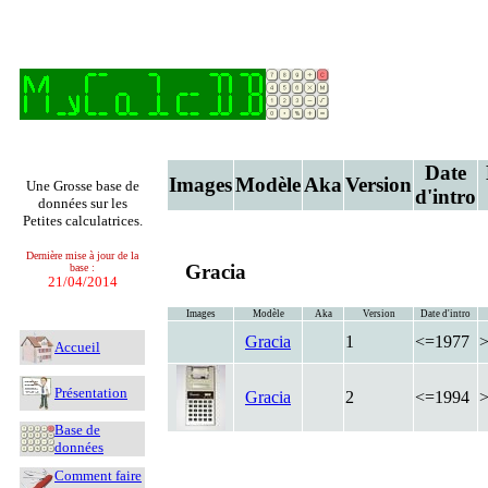
Date
Images
Modèle
Aka
Version
Une Grosse base de
d'intro
données sur les
Petites calculatrices.
Dernière mise à jour de la
Gracia
base :
21/04/2014
Images
Modèle
Aka
Version
Date d'intro
Gracia
1
<=1977
Accueil
Présentation
Gracia
2
<=1994
Base de
données
Comment faire