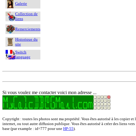
Galerie
Collection de
liens
Remerciements
Historique du
site
Switch
language
Si vous voulez me contacter voici mon adresse ...
Copyright : toutes les photos sont ma propriété. Vous êtes autorisé à les copier et 
internet, ou tout autre diffusion publique. Vous êtes autorisé à créer des liens vers
base (par example : id=777 pour une
HP-55
).