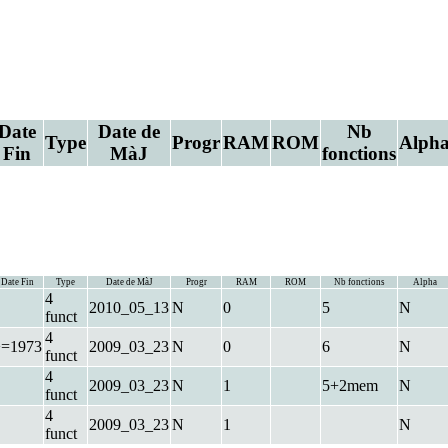
Date
Date de
Nb
Type
Progr
RAM
ROM
Alph
Fin
MàJ
fonctions
Date Fin
Type
Date de MàJ
Progr
RAM
ROM
Nb fonctions
Alpha
4
2010_05_13
N
0
5
N
funct
4
>=1973
2009_03_23
N
0
6
N
funct
4
2009_03_23
N
1
5+2mem
N
funct
4
2009_03_23
N
1
N
funct