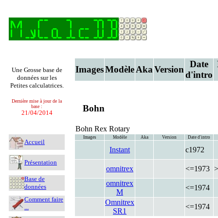
Date
Images
Modèle
Aka
Version
Une Grosse base de
d'intro
données sur les
Petites calculatrices.
Dernière mise à jour de la
Bohn
base :
21/04/2014
Bohn Rex Rotary
Images
Modèle
Aka
Version
Date d'intro
Accueil
Instant
c1972
Présentation
omnitrex
<=1973
Base de
omnitrex
données
<=1974
M
Comment faire
Omnitrex
<=1974
...
SR1