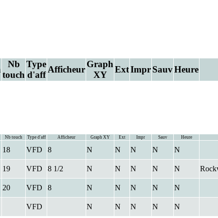
Nb
Type
Graph
a
Afficheur
Ext
Impr
Sauv
Heure
Mi
touch
d'aff
XY
Nb touch
Type d'aff
Afficheur
Graph XY
Ext
Impr
Sauv
Heure
18
VFD
8
N
N
N
N
N
19
VFD
8 1/2
N
N
N
N
N
Rock
20
VFD
8
N
N
N
N
N
VFD
N
N
N
N
N