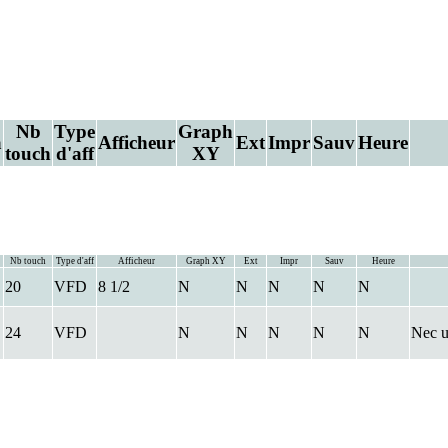
Nb
Type
Graph
a
Afficheur
Ext
Impr
Sauv
Heure
Mi
touch
d'aff
XY
Nb touch
Type d'aff
Afficheur
Graph XY
Ext
Impr
Sauv
Heure
20
VFD
8 1/2
N
N
N
N
N
24
VFD
N
N
N
N
N
Nec 