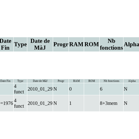
Date
Date de
Nb
Type
Progr
RAM
ROM
Alph
Fin
MàJ
fonctions
Date Fin
Type
Date de MàJ
Progr
RAM
ROM
Nb fonctions
Alpha
4
2010_01_29
N
0
6
N
funct
4
>=1976
2010_01_29
N
1
8+3mem
N
funct