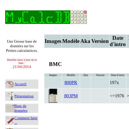
Date
Images
Modèle
Aka
Version
Une Grosse base de
d'intro
données sur les
Petites calculatrices.
Dernière mise à jour de la
BMC
base :
21/04/2014
Images
Modèle
Aka
Version
Date d'intro
800PR
197x
Accueil
803PM
<=1976
Présentation
Base de
données
Comment faire
...