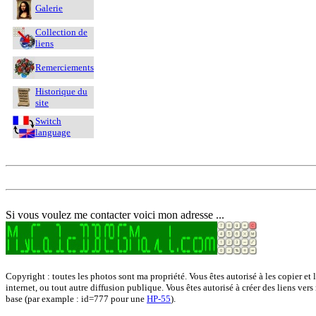
Galerie
Collection de
liens
Remerciements
Historique du
site
Switch
language
Si vous voulez me contacter voici mon adresse ...
Copyright : toutes les photos sont ma propriété. Vous êtes autorisé à les copier et 
internet, ou tout autre diffusion publique. Vous êtes autorisé à créer des liens vers
base (par example : id=777 pour une
HP-55
).